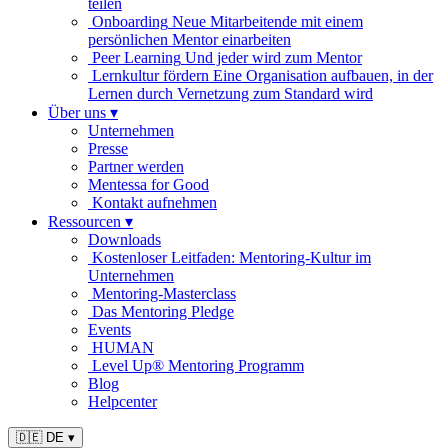
teilen
Onboarding
Neue Mitarbeitende mit einem
persönlichen Mentor einarbeiten
Peer Learning
Und jeder wird zum Mentor
Lernkultur fördern
Eine Organisation aufbauen, in der
Lernen durch Vernetzung zum Standard wird
Über uns
▾
Unternehmen
Presse
Partner werden
Mentessa for Good
Kontakt aufnehmen
Ressourcen
▾
Downloads
Kostenloser Leitfaden: Mentoring-Kultur im
Unternehmen
Mentoring-Masterclass
Das Mentoring Pledge
Events
HUMAN
Level Up® Mentoring Programm
Blog
Helpcenter
🇩🇪 DE
▾