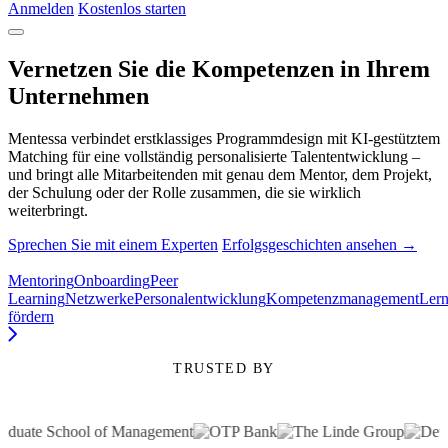
Anmelden
Kostenlos starten
Vernetzen Sie die Kompetenzen in Ihrem
Unternehmen
Mentessa verbindet erstklassiges Programmdesign mit KI-gestütztem
Matching für eine vollständig personalisierte Talententwicklung –
und bringt alle Mitarbeitenden mit genau dem Mentor, dem Projekt,
der Schulung oder der Rolle zusammen, die sie wirklich
weiterbringt.
Sprechen Sie mit einem Experten
Erfolgsgeschichten ansehen →
Mentoring
Onboarding
Peer
Learning
Netzwerke
Personalentwicklung
Kompetenzmanagement
Lern
fördern
TRUSTED BY