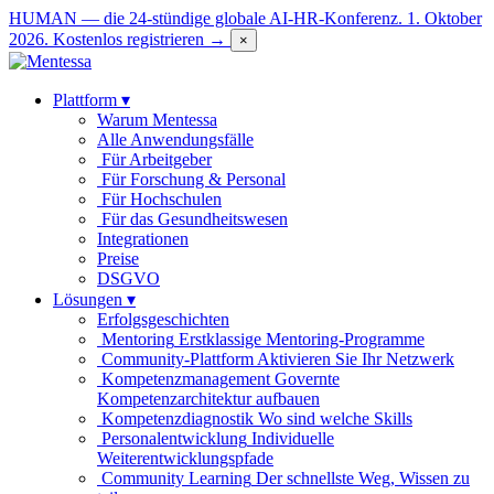
HUMAN — die 24-stündige globale AI-HR-Konferenz. 1. Oktober
2026.
Kostenlos registrieren →
×
Plattform
▾
Warum Mentessa
Alle Anwendungsfälle
Für Arbeitgeber
Für Forschung & Personal
Für Hochschulen
Für das Gesundheitswesen
Integrationen
Preise
DSGVO
Lösungen
▾
Erfolgsgeschichten
Mentoring
Erstklassige Mentoring-Programme
Community-Plattform
Aktivieren Sie Ihr Netzwerk
Kompetenzmanagement
Governte
Kompetenzarchitektur aufbauen
Kompetenzdiagnostik
Wo sind welche Skills
Personalentwicklung
Individuelle
Weiterentwicklungspfade
Community Learning
Der schnellste Weg, Wissen zu