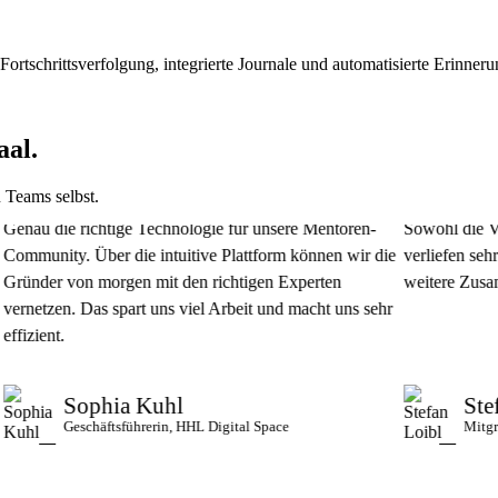
 Fortschrittsverfolgung, integrierte Journale und automatisierte Erinner
aal.
 Teams selbst.
die richtige Technologie für unsere Mentoren-
Sowohl die Vorarbei
ity. Über die intuitive Plattform können wir die
verliefen sehr profe
r von morgen mit den richtigen Experten
weitere Zusammenar
zen. Das spart uns viel Arbeit und macht uns sehr
nt.
Sophia Kuhl
Stefan L
Geschäftsführerin, HHL Digital Space
Mitgründer &