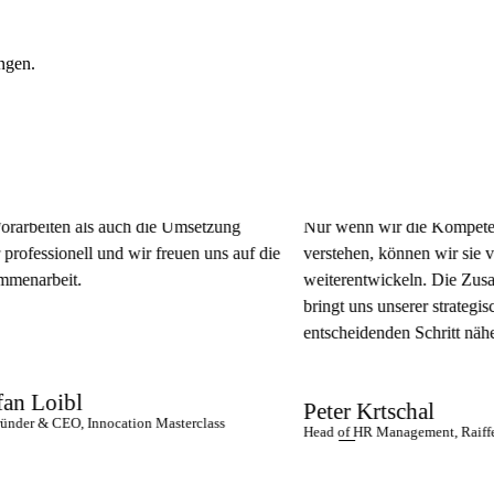
ungen.
ten als auch die Umsetzung
Nur wenn wir die Kompetenzen un
ssionell und wir freuen uns auf die
verstehen, können wir sie vernetz
beit.
weiterentwickeln. Die Zusammena
bringt uns unserer strategischen
entscheidenden Schritt näher.
oibl
Peter Krtschal
 CEO, Innocation Masterclass
Head of HR Management, Raiffeisen-La