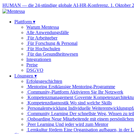
HUMAN — die 24-stündige globale AI-HR-Konferenz. 1. Oktober 
Plattform
▾
Warum Mentessa
Alle Anwendungsfälle
Für Arbeitgeber
Für Forschung & Personal
Für Hochschulen
Für das Gesundheitswesen
Integrationen
Preise
DSGVO
Lösungen
▾
Erfolgsgeschichten
Mentoring
Erstklassige Mentoring-Programme
Community-Plattform
Aktivieren Sie Ihr Netzwerk
Kompetenzmanagement
Governte Kompetenzarchitektu
Kompetenzdiagnostik
Wo sind welche Skills
Personalentwicklung
Individuelle Weiterentwicklungspf
Community Learning
Der schnellste Weg, Wissen zu tei
Onboarding
Neue Mitarbeitende mit einem persönlichen
Peer Learning
Und jeder wird zum Mentor
Lernkultur fördern
Eine Organisation aufbauen, in der 