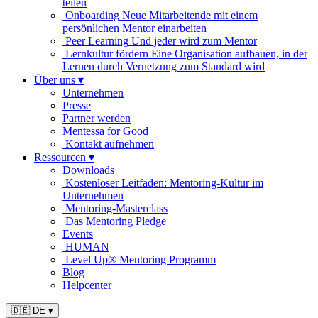
teilen
Onboarding
Neue Mitarbeitende mit einem
persönlichen Mentor einarbeiten
Peer Learning
Und jeder wird zum Mentor
Lernkultur fördern
Eine Organisation aufbauen, in der
Lernen durch Vernetzung zum Standard wird
Über uns
▾
Unternehmen
Presse
Partner werden
Mentessa for Good
Kontakt aufnehmen
Ressourcen
▾
Downloads
Kostenloser Leitfaden: Mentoring-Kultur im
Unternehmen
Mentoring-Masterclass
Das Mentoring Pledge
Events
HUMAN
Level Up® Mentoring Programm
Blog
Helpcenter
🇩🇪 DE
▾