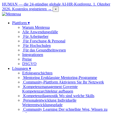
HUMAN — die 24-stündige globale AI-HR-Konferenz. 1. Oktober
2026.
Kostenlos registrieren →
×
Plattform
▾
Warum Mentessa
Alle Anwendungsfälle
Für Arbeitgeber
Für Forschung & Personal
Für Hochschulen
Für das Gesundheitswesen
Integrationen
Preise
DSGVO
Lösungen
▾
Erfolgsgeschichten
Mentoring
Erstklassige Mentoring-Programme
Community-Plattform
Aktivieren Sie Ihr Netzwerk
Kompetenzmanagement
Governte
Kompetenzarchitektur aufbauen
Kompetenzdiagnostik
Wo sind welche Skills
Personalentwicklung
Individuelle
Weiterentwicklungspfade
Community Learning
Der schnellste Weg, Wissen zu