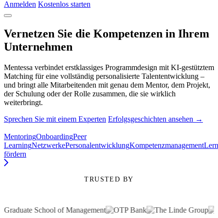
Anmelden
Kostenlos starten
Vernetzen Sie die Kompetenzen in Ihrem
Unternehmen
Mentessa verbindet erstklassiges Programmdesign mit KI-gestütztem
Matching für eine vollständig personalisierte Talententwicklung –
und bringt alle Mitarbeitenden mit genau dem Mentor, dem Projekt,
der Schulung oder der Rolle zusammen, die sie wirklich
weiterbringt.
Sprechen Sie mit einem Experten
Erfolgsgeschichten ansehen →
Mentoring
Onboarding
Peer
Learning
Netzwerke
Personalentwicklung
Kompetenzmanagement
Lern
fördern
TRUSTED BY