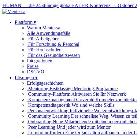
HUMAN — die 24-stündige globale AI-HR-Konferenz. 1. Oktober 
Plattform
▾
Warum Mentessa
Alle Anwendungsfälle
Für Arbeitgeber
Für Forschung & Personal
Für Hochschulen
Für das Gesundheitswesen
Integrationen
Preise
DSGVO
Lösungen
▾
Erfolgsgeschichten
Mentoring
Erstklassige Mentoring-Programme
Community-Plattform
Aktivieren Sie Ihr Netzwerk
Kompetenzmanagement
Governte Kompetenzarchitektu
Kompetenzdiagnostik
Wo sind welche Skills
Personalentwicklung
Individuelle Weiterentwicklungspf
Community Learning
Der schnellste Weg, Wissen zu tei
Onboarding
Neue Mitarbeitende mit einem persönlichen
Peer Learning
Und jeder wird zum Mentor
Lernkultur fördern
Eine Organisation aufbauen, in der 