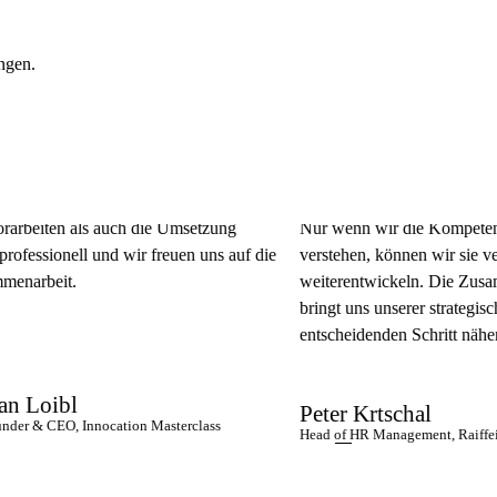
ungen.
ten als auch die Umsetzung
Nur wenn wir die Kompetenzen uns
sionell und wir freuen uns auf die
verstehen, können wir sie vernetze
eit.
weiterentwickeln. Die Zusammenar
bringt uns unserer strategischen 
entscheidenden Schritt näher.
ibl
Peter Krtschal
CEO, Innocation Masterclass
Head of HR Management, Raiffeisen-Lan