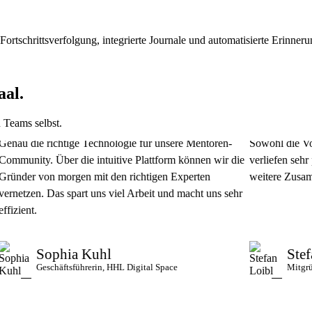
 Fortschrittsverfolgung, integrierte Journale und automatisierte Erinner
aal.
 Teams selbst.
die richtige Technologie für unsere Mentoren-
Sowohl die Vorarbei
ity. Über die intuitive Plattform können wir die
verliefen sehr profes
r von morgen mit den richtigen Experten
weitere Zusammenarb
en. Das spart uns viel Arbeit und macht uns sehr
t.
Sophia Kuhl
Stefan Lo
Geschäftsführerin, HHL Digital Space
Mitgründer & 