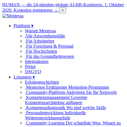
HUMAN — die 24-stündige globale AI-HR-Konferenz. 1. Oktober
2026.
Kostenlos registrieren →
×
Plattform
▾
Warum Mentessa
Alle Anwendungsfälle
Für Arbeitgeber
Für Forschung & Personal
Für Hochschulen
Für das Gesundheitswesen
Integrationen
Preise
DSGVO
Lösungen
▾
Erfolgsgeschichten
Mentoring
Erstklassige Mentoring-Programme
Community-Plattform
Aktivieren Sie Ihr Netzwerk
Kompetenzmanagement
Governte
Kompetenzarchitektur aufbauen
Kompetenzdiagnostik
Wo sind welche Skills
Personalentwicklung
Individuelle
Weiterentwicklungspfade
Community Learning
Der schnellste Weg, Wissen zu