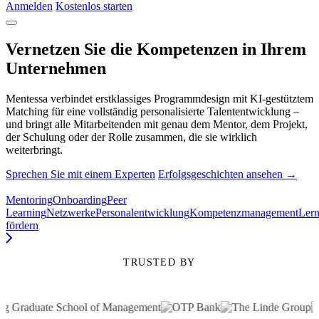
Anmelden
Kostenlos starten
Vernetzen Sie die Kompetenzen in Ihrem
Unternehmen
Mentessa verbindet erstklassiges Programmdesign mit KI-gestütztem
Matching für eine vollständig personalisierte Talententwicklung –
und bringt alle Mitarbeitenden mit genau dem Mentor, dem Projekt,
der Schulung oder der Rolle zusammen, die sie wirklich
weiterbringt.
Sprechen Sie mit einem Experten
Erfolgsgeschichten ansehen →
Mentoring
Onboarding
Peer
Learning
Netzwerke
Personalentwicklung
Kompetenzmanagement
Lern
fördern
TRUSTED BY