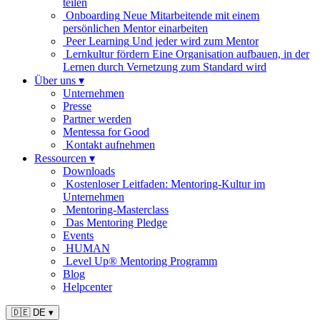
teilen
Onboarding
Neue Mitarbeitende mit einem
persönlichen Mentor einarbeiten
Peer Learning
Und jeder wird zum Mentor
Lernkultur fördern
Eine Organisation aufbauen, in der
Lernen durch Vernetzung zum Standard wird
Über uns
▾
Unternehmen
Presse
Partner werden
Mentessa for Good
Kontakt aufnehmen
Ressourcen
▾
Downloads
Kostenloser Leitfaden: Mentoring-Kultur im
Unternehmen
Mentoring-Masterclass
Das Mentoring Pledge
Events
HUMAN
Level Up® Mentoring Programm
Blog
Helpcenter
🇩🇪 DE
▾