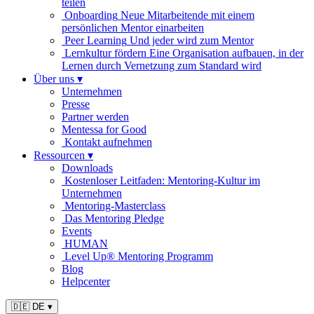
teilen
Onboarding
Neue Mitarbeitende mit einem
persönlichen Mentor einarbeiten
Peer Learning
Und jeder wird zum Mentor
Lernkultur fördern
Eine Organisation aufbauen, in der
Lernen durch Vernetzung zum Standard wird
Über uns
▾
Unternehmen
Presse
Partner werden
Mentessa for Good
Kontakt aufnehmen
Ressourcen
▾
Downloads
Kostenloser Leitfaden: Mentoring-Kultur im
Unternehmen
Mentoring-Masterclass
Das Mentoring Pledge
Events
HUMAN
Level Up® Mentoring Programm
Blog
Helpcenter
🇩🇪 DE
▾