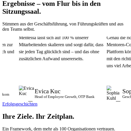
Ergebnisse – vom Flur bis in den
Sitzungssaal.
Stimmen aus der Geschäftsführung, von Führungskräften und aus
den Teams selbst.
Mentessa lässt sich auf 100 % unserer
Genau die richt
 zur
Mitarbeitenden skalieren und sorgt dafür, dass
Mentoren-Commun
h und
sie jeden Tag glücklich sind – und das ohne
Plattform könne
zusätzlichen Aufwand unsererseits.
mit den richtige
uns viel Arbeit 
Evica Kuc
Soph
om
Head of Employee Growth, OTP Bank
Geschäft
Erfolgsgeschichten
Ihre Ziele.
Ihr Zeitplan.
Ein Framework, dem mehr als 100 Organisationen vertrauen.