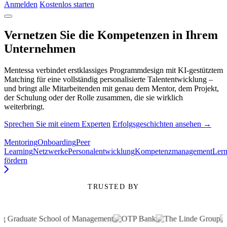
Anmelden
Kostenlos starten
Vernetzen Sie die Kompetenzen in Ihrem
Unternehmen
Mentessa verbindet erstklassiges Programmdesign mit KI-gestütztem
Matching für eine vollständig personalisierte Talententwicklung –
und bringt alle Mitarbeitenden mit genau dem Mentor, dem Projekt,
der Schulung oder der Rolle zusammen, die sie wirklich
weiterbringt.
Sprechen Sie mit einem Experten
Erfolgsgeschichten ansehen →
Mentoring
Onboarding
Peer
Learning
Netzwerke
Personalentwicklung
Kompetenzmanagement
Lern
fördern
TRUSTED BY