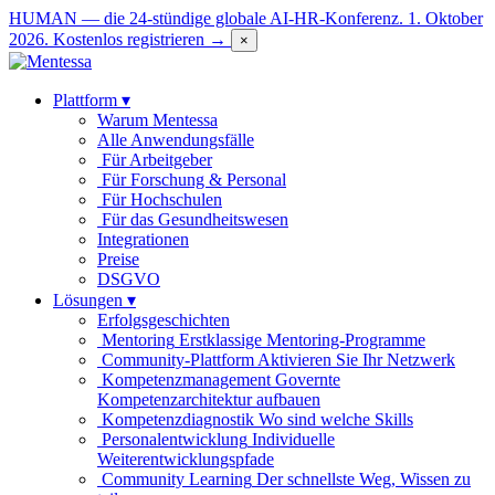
HUMAN — die 24-stündige globale AI-HR-Konferenz. 1. Oktober
2026.
Kostenlos registrieren →
×
Plattform
▾
Warum Mentessa
Alle Anwendungsfälle
Für Arbeitgeber
Für Forschung & Personal
Für Hochschulen
Für das Gesundheitswesen
Integrationen
Preise
DSGVO
Lösungen
▾
Erfolgsgeschichten
Mentoring
Erstklassige Mentoring-Programme
Community-Plattform
Aktivieren Sie Ihr Netzwerk
Kompetenzmanagement
Governte
Kompetenzarchitektur aufbauen
Kompetenzdiagnostik
Wo sind welche Skills
Personalentwicklung
Individuelle
Weiterentwicklungspfade
Community Learning
Der schnellste Weg, Wissen zu