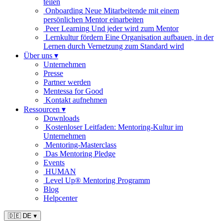
teilen
Onboarding
Neue Mitarbeitende mit einem
persönlichen Mentor einarbeiten
Peer Learning
Und jeder wird zum Mentor
Lernkultur fördern
Eine Organisation aufbauen, in der
Lernen durch Vernetzung zum Standard wird
Über uns
▾
Unternehmen
Presse
Partner werden
Mentessa for Good
Kontakt aufnehmen
Ressourcen
▾
Downloads
Kostenloser Leitfaden: Mentoring-Kultur im
Unternehmen
Mentoring-Masterclass
Das Mentoring Pledge
Events
HUMAN
Level Up® Mentoring Programm
Blog
Helpcenter
🇩🇪 DE
▾