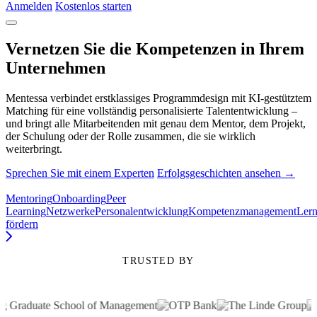
Anmelden
Kostenlos starten
Vernetzen Sie die Kompetenzen in Ihrem
Unternehmen
Mentessa verbindet erstklassiges Programmdesign mit KI-gestütztem
Matching für eine vollständig personalisierte Talententwicklung –
und bringt alle Mitarbeitenden mit genau dem Mentor, dem Projekt,
der Schulung oder der Rolle zusammen, die sie wirklich
weiterbringt.
Sprechen Sie mit einem Experten
Erfolgsgeschichten ansehen →
Mentoring
Onboarding
Peer
Learning
Netzwerke
Personalentwicklung
Kompetenzmanagement
Lern
fördern
TRUSTED BY