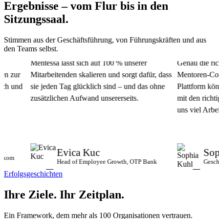
Ergebnisse – vom Flur bis in den
Sitzungssaal.
Stimmen aus der Geschäftsführung, von Führungskräften und aus
den Teams selbst.
Mentessa lässt sich auf 100 % unserer
Genau die richti
 zur
Mitarbeitenden skalieren und sorgt dafür, dass
Mentoren-Commun
 und
sie jeden Tag glücklich sind – und das ohne
Plattform könne
zusätzlichen Aufwand unsererseits.
mit den richtige
uns viel Arbeit u
Evica Kuc
Sophi
om
Head of Employee Growth, OTP Bank
Geschäfts
Erfolgsgeschichten
Ihre Ziele.
Ihr Zeitplan.
Ein Framework, dem mehr als 100 Organisationen vertrauen.