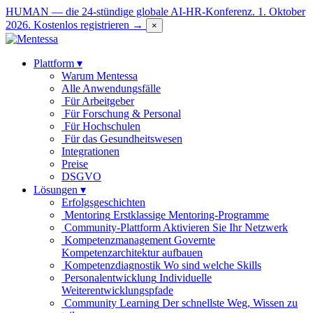
HUMAN — die 24-stündige globale AI-HR-Konferenz. 1. Oktober
2026.
Kostenlos registrieren →
×
Plattform
▾
Warum Mentessa
Alle Anwendungsfälle
Für Arbeitgeber
Für Forschung & Personal
Für Hochschulen
Für das Gesundheitswesen
Integrationen
Preise
DSGVO
Lösungen
▾
Erfolgsgeschichten
Mentoring
Erstklassige Mentoring-Programme
Community-Plattform
Aktivieren Sie Ihr Netzwerk
Kompetenzmanagement
Governte
Kompetenzarchitektur aufbauen
Kompetenzdiagnostik
Wo sind welche Skills
Personalentwicklung
Individuelle
Weiterentwicklungspfade
Community Learning
Der schnellste Weg, Wissen zu