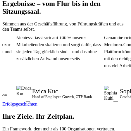
Ergebnisse – vom Flur bis in den
Sitzungssaal.
Stimmen aus der Geschäftsführung, von Führungskräften und aus
den Teams selbst.
Mentessa lässt sich auf 100 % unserer
Genau die richtig
zur
Mitarbeitenden skalieren und sorgt dafür, dass
Mentoren-Communi
und
sie jeden Tag glücklich sind – und das ohne
Plattform können
zusätzlichen Aufwand unsererseits.
mit den richtigen
uns viel Arbeit un
Evica Kuc
Sophi
m
Head of Employee Growth, OTP Bank
Geschäftsf
Erfolgsgeschichten
Ihre Ziele.
Ihr Zeitplan.
Ein Framework, dem mehr als 100 Organisationen vertrauen.