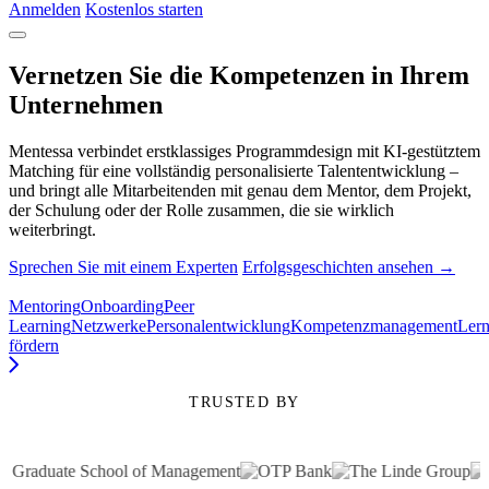
Anmelden
Kostenlos starten
Vernetzen Sie die Kompetenzen in Ihrem
Unternehmen
Mentessa verbindet erstklassiges Programmdesign mit KI-gestütztem
Matching für eine vollständig personalisierte Talententwicklung –
und bringt alle Mitarbeitenden mit genau dem Mentor, dem Projekt,
der Schulung oder der Rolle zusammen, die sie wirklich
weiterbringt.
Sprechen Sie mit einem Experten
Erfolgsgeschichten ansehen →
Mentoring
Onboarding
Peer
Learning
Netzwerke
Personalentwicklung
Kompetenzmanagement
Lern
fördern
TRUSTED BY