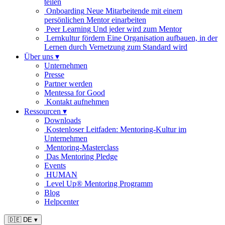
teilen
Onboarding
Neue Mitarbeitende mit einem
persönlichen Mentor einarbeiten
Peer Learning
Und jeder wird zum Mentor
Lernkultur fördern
Eine Organisation aufbauen, in der
Lernen durch Vernetzung zum Standard wird
Über uns
▾
Unternehmen
Presse
Partner werden
Mentessa for Good
Kontakt aufnehmen
Ressourcen
▾
Downloads
Kostenloser Leitfaden: Mentoring-Kultur im
Unternehmen
Mentoring-Masterclass
Das Mentoring Pledge
Events
HUMAN
Level Up® Mentoring Programm
Blog
Helpcenter
🇩🇪 DE
▾