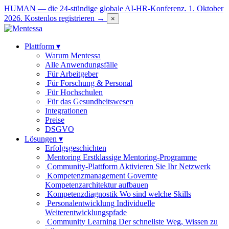
HUMAN — die 24-stündige globale AI-HR-Konferenz. 1. Oktober
2026.
Kostenlos registrieren →
×
Plattform
▾
Warum Mentessa
Alle Anwendungsfälle
Für Arbeitgeber
Für Forschung & Personal
Für Hochschulen
Für das Gesundheitswesen
Integrationen
Preise
DSGVO
Lösungen
▾
Erfolgsgeschichten
Mentoring
Erstklassige Mentoring-Programme
Community-Plattform
Aktivieren Sie Ihr Netzwerk
Kompetenzmanagement
Governte
Kompetenzarchitektur aufbauen
Kompetenzdiagnostik
Wo sind welche Skills
Personalentwicklung
Individuelle
Weiterentwicklungspfade
Community Learning
Der schnellste Weg, Wissen zu