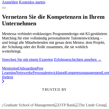
Anmelden
Kostenlos starten
Vernetzen Sie die Kompetenzen in Ihrem
Unternehmen
Mentessa verbindet erstklassiges Programmdesign mit KI-gestütztem
Matching für eine vollständig personalisierte Talententwicklung –
und bringt alle Mitarbeitenden mit genau dem Mentor, dem Projekt,
der Schulung oder der Rolle zusammen, die sie wirklich
weiterbringt.
Sprechen Sie mit einem Experten
Erfolgsgeschichten ansehen →
Mentoring
Onboarding
Peer
Learning
Netzwerke
Personalentwicklung
Kompetenzmanagement
Lern
fördern
TRUSTED BY