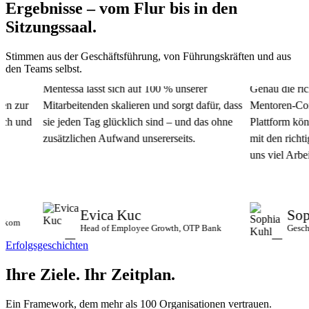
Ergebnisse – vom Flur bis in den
Sitzungssaal.
Stimmen aus der Geschäftsführung, von Führungskräften und aus
den Teams selbst.
Mentessa lässt sich auf 100 % unserer
Genau die richti
 zur
Mitarbeitenden skalieren und sorgt dafür, dass
Mentoren-Commun
 und
sie jeden Tag glücklich sind – und das ohne
Plattform könne
zusätzlichen Aufwand unsererseits.
mit den richtige
uns viel Arbeit u
Evica Kuc
Sophi
om
Head of Employee Growth, OTP Bank
Geschäfts
Erfolgsgeschichten
Ihre Ziele.
Ihr Zeitplan.
Ein Framework, dem mehr als 100 Organisationen vertrauen.