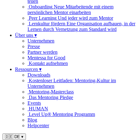
teilen
Onboarding
Neue Mitarbeitende mit einem
persönlichen Mentor einarbeiten
Peer Learning
Und jeder wird zum Mentor
Lernkultur fördern
Eine Organisation aufbauen, in der
Lernen durch Vernetzung zum Standard wird
Über uns
▾
Unternehmen
Presse
Partner werden
Mentessa for Good
Kontakt aufnehmen
Ressourcen
▾
Downloads
Kostenloser Leitfaden: Mentoring-Kultur im
Unternehmen
Mentoring-Masterclass
Das Mentoring Pledge
Events
HUMAN
Level Up® Mentoring Programm
Blog
Helpcenter
🇩🇪 DE
▾