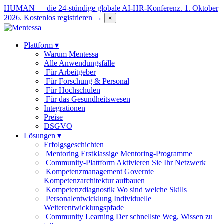
HUMAN — die 24-stündige globale AI-HR-Konferenz. 1. Oktober
2026.
Kostenlos registrieren →
×
Plattform
▾
Warum Mentessa
Alle Anwendungsfälle
Für Arbeitgeber
Für Forschung & Personal
Für Hochschulen
Für das Gesundheitswesen
Integrationen
Preise
DSGVO
Lösungen
▾
Erfolgsgeschichten
Mentoring
Erstklassige Mentoring-Programme
Community-Plattform
Aktivieren Sie Ihr Netzwerk
Kompetenzmanagement
Governte
Kompetenzarchitektur aufbauen
Kompetenzdiagnostik
Wo sind welche Skills
Personalentwicklung
Individuelle
Weiterentwicklungspfade
Community Learning
Der schnellste Weg, Wissen zu