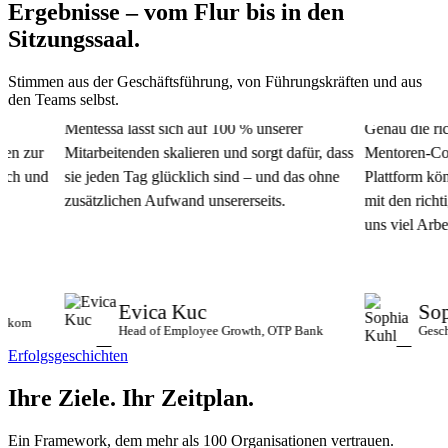
Ergebnisse – vom Flur bis in den
Sitzungssaal.
Stimmen aus der Geschäftsführung, von Führungskräften und aus
den Teams selbst.
Mentessa lässt sich auf 100 % unserer
Genau die richt
 zur
Mitarbeitenden skalieren und sorgt dafür, dass
Mentoren-Commun
h und
sie jeden Tag glücklich sind – und das ohne
Plattform könne
zusätzlichen Aufwand unsererseits.
mit den richtige
uns viel Arbeit 
Evica Kuc
Soph
om
Head of Employee Growth, OTP Bank
Geschäft
Erfolgsgeschichten
Ihre Ziele.
Ihr Zeitplan.
Ein Framework, dem mehr als 100 Organisationen vertrauen.