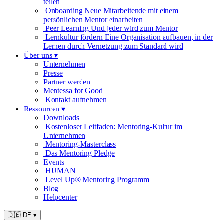
teilen
Onboarding
Neue Mitarbeitende mit einem
persönlichen Mentor einarbeiten
Peer Learning
Und jeder wird zum Mentor
Lernkultur fördern
Eine Organisation aufbauen, in der
Lernen durch Vernetzung zum Standard wird
Über uns
▾
Unternehmen
Presse
Partner werden
Mentessa for Good
Kontakt aufnehmen
Ressourcen
▾
Downloads
Kostenloser Leitfaden: Mentoring-Kultur im
Unternehmen
Mentoring-Masterclass
Das Mentoring Pledge
Events
HUMAN
Level Up® Mentoring Programm
Blog
Helpcenter
🇩🇪 DE
▾