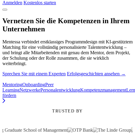
Anmelden
Kostenlos starten
Vernetzen Sie die Kompetenzen in Ihrem
Unternehmen
Mentessa verbindet erstklassiges Programmdesign mit KI-gestütztem
Matching für eine vollständig personalisierte Talententwicklung –
und bringt alle Mitarbeitenden mit genau dem Mentor, dem Projekt,
der Schulung oder der Rolle zusammen, die sie wirklich
weiterbringt.
Sprechen Sie mit einem Experten
Erfolgsgeschichten ansehen →
Mentoring
Onboarding
Peer
Learning
Netzwerke
Personalentwicklung
Kompetenzmanagement
Lern
fördern
TRUSTED BY