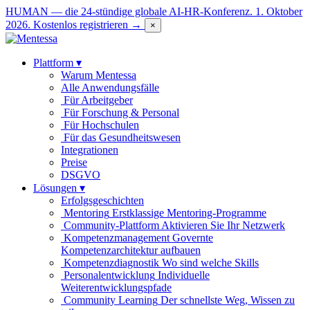
HUMAN — die 24-stündige globale AI-HR-Konferenz. 1. Oktober
2026.
Kostenlos registrieren →
×
Plattform
▾
Warum Mentessa
Alle Anwendungsfälle
Für Arbeitgeber
Für Forschung & Personal
Für Hochschulen
Für das Gesundheitswesen
Integrationen
Preise
DSGVO
Lösungen
▾
Erfolgsgeschichten
Mentoring
Erstklassige Mentoring-Programme
Community-Plattform
Aktivieren Sie Ihr Netzwerk
Kompetenzmanagement
Governte
Kompetenzarchitektur aufbauen
Kompetenzdiagnostik
Wo sind welche Skills
Personalentwicklung
Individuelle
Weiterentwicklungspfade
Community Learning
Der schnellste Weg, Wissen zu