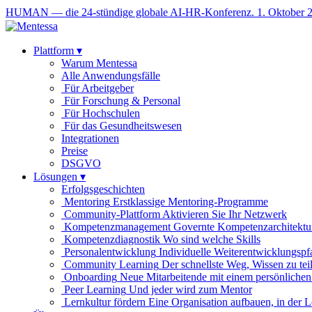
HUMAN — die 24-stündige globale AI-HR-Konferenz. 1. Oktober 
Plattform
▾
Warum Mentessa
Alle Anwendungsfälle
Für Arbeitgeber
Für Forschung & Personal
Für Hochschulen
Für das Gesundheitswesen
Integrationen
Preise
DSGVO
Lösungen
▾
Erfolgsgeschichten
Mentoring
Erstklassige Mentoring-Programme
Community-Plattform
Aktivieren Sie Ihr Netzwerk
Kompetenzmanagement
Governte Kompetenzarchitektu
Kompetenzdiagnostik
Wo sind welche Skills
Personalentwicklung
Individuelle Weiterentwicklungspf
Community Learning
Der schnellste Weg, Wissen zu tei
Onboarding
Neue Mitarbeitende mit einem persönlichen
Peer Learning
Und jeder wird zum Mentor
Lernkultur fördern
Eine Organisation aufbauen, in der 