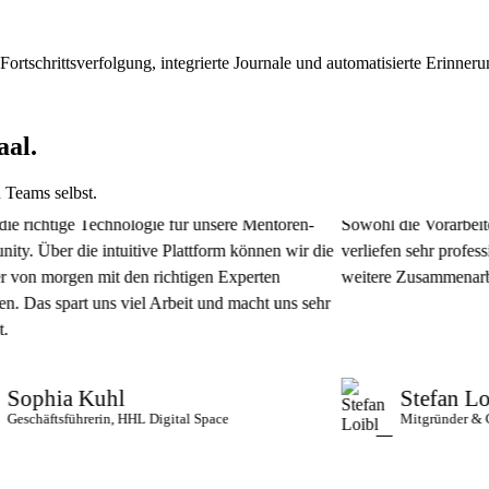
 Fortschrittsverfolgung, integrierte Journale und automatisierte Erinner
aal.
 Teams selbst.
tige Technologie für unsere Mentoren-
Sowohl die Vorarbeiten als
r die intuitive Plattform können wir die
verliefen sehr professionell 
orgen mit den richtigen Experten
weitere Zusammenarbeit.
 spart uns viel Arbeit und macht uns sehr
hia Kuhl
Stefan Loibl
ftsführerin, HHL Digital Space
Mitgründer & CEO, Inn