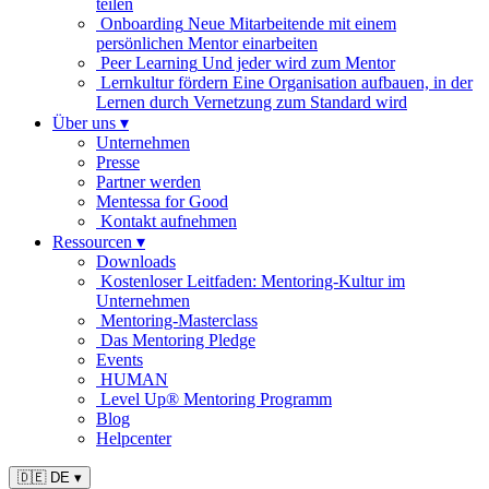
teilen
Onboarding
Neue Mitarbeitende mit einem
persönlichen Mentor einarbeiten
Peer Learning
Und jeder wird zum Mentor
Lernkultur fördern
Eine Organisation aufbauen, in der
Lernen durch Vernetzung zum Standard wird
Über uns
▾
Unternehmen
Presse
Partner werden
Mentessa for Good
Kontakt aufnehmen
Ressourcen
▾
Downloads
Kostenloser Leitfaden: Mentoring-Kultur im
Unternehmen
Mentoring-Masterclass
Das Mentoring Pledge
Events
HUMAN
Level Up® Mentoring Programm
Blog
Helpcenter
🇩🇪 DE
▾