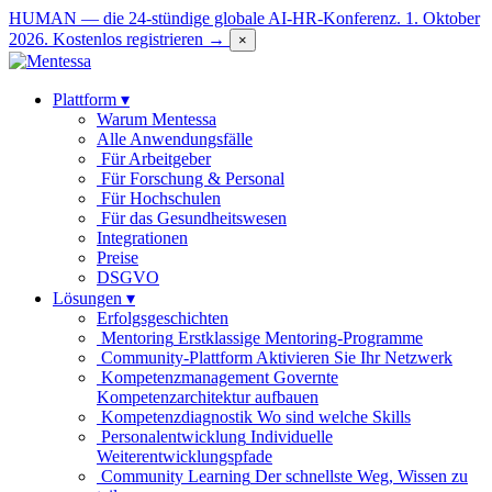
HUMAN — die 24-stündige globale AI-HR-Konferenz. 1. Oktober
2026.
Kostenlos registrieren →
×
Plattform
▾
Warum Mentessa
Alle Anwendungsfälle
Für Arbeitgeber
Für Forschung & Personal
Für Hochschulen
Für das Gesundheitswesen
Integrationen
Preise
DSGVO
Lösungen
▾
Erfolgsgeschichten
Mentoring
Erstklassige Mentoring-Programme
Community-Plattform
Aktivieren Sie Ihr Netzwerk
Kompetenzmanagement
Governte
Kompetenzarchitektur aufbauen
Kompetenzdiagnostik
Wo sind welche Skills
Personalentwicklung
Individuelle
Weiterentwicklungspfade
Community Learning
Der schnellste Weg, Wissen zu