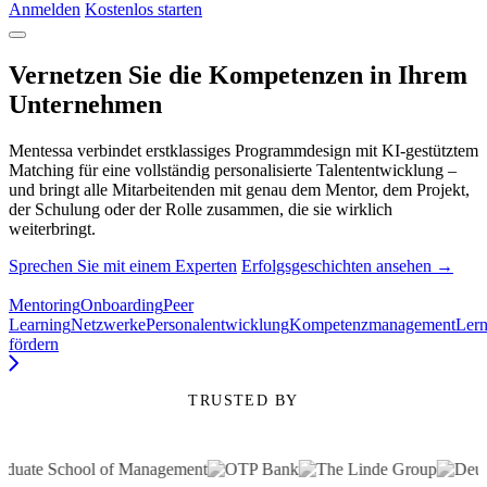
Anmelden
Kostenlos starten
Vernetzen Sie die Kompetenzen in Ihrem
Unternehmen
Mentessa verbindet erstklassiges Programmdesign mit KI-gestütztem
Matching für eine vollständig personalisierte Talententwicklung –
und bringt alle Mitarbeitenden mit genau dem Mentor, dem Projekt,
der Schulung oder der Rolle zusammen, die sie wirklich
weiterbringt.
Sprechen Sie mit einem Experten
Erfolgsgeschichten ansehen →
Mentoring
Onboarding
Peer
Learning
Netzwerke
Personalentwicklung
Kompetenzmanagement
Lern
fördern
TRUSTED BY