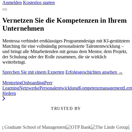
Anmelden
Kostenlos starten
Vernetzen Sie die Kompetenzen in Ihrem
Unternehmen
Mentessa verbindet erstklassiges Programmdesign mit KI-gestütztem
Matching für eine vollständig personalisierte Talententwicklung –
und bringt alle Mitarbeitenden mit genau dem Mentor, dem Projekt,
der Schulung oder der Rolle zusammen, die sie wirklich
weiterbringt.
Sprechen Sie mit einem Experten
Erfolgsgeschichten ansehen →
Mentoring
Onboarding
Peer
Learning
Netzwerke
Personalentwicklung
Kompetenzmanagement
Lern
fördern
TRUSTED BY