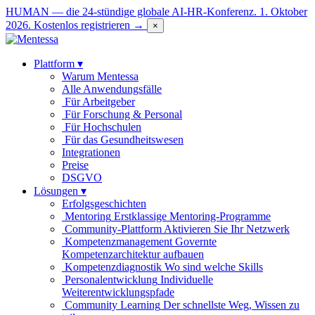
HUMAN — die 24-stündige globale AI-HR-Konferenz. 1. Oktober
2026.
Kostenlos registrieren →
×
Plattform
▾
Warum Mentessa
Alle Anwendungsfälle
Für Arbeitgeber
Für Forschung & Personal
Für Hochschulen
Für das Gesundheitswesen
Integrationen
Preise
DSGVO
Lösungen
▾
Erfolgsgeschichten
Mentoring
Erstklassige Mentoring-Programme
Community-Plattform
Aktivieren Sie Ihr Netzwerk
Kompetenzmanagement
Governte
Kompetenzarchitektur aufbauen
Kompetenzdiagnostik
Wo sind welche Skills
Personalentwicklung
Individuelle
Weiterentwicklungspfade
Community Learning
Der schnellste Weg, Wissen zu