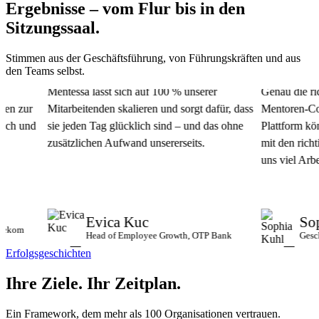
Ergebnisse – vom Flur bis in den
Sitzungssaal.
Stimmen aus der Geschäftsführung, von Führungskräften und aus
den Teams selbst.
Mentessa lässt sich auf 100 % unserer
Genau die richt
n zur
Mitarbeitenden skalieren und sorgt dafür, dass
Mentoren-Commu
h und
sie jeden Tag glücklich sind – und das ohne
Plattform könn
zusätzlichen Aufwand unsererseits.
mit den richtig
uns viel Arbeit 
Evica Kuc
Soph
kom
Head of Employee Growth, OTP Bank
Geschäft
Erfolgsgeschichten
Ihre Ziele.
Ihr Zeitplan.
Ein Framework, dem mehr als 100 Organisationen vertrauen.