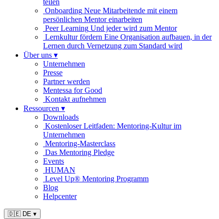
teilen
Onboarding
Neue Mitarbeitende mit einem
persönlichen Mentor einarbeiten
Peer Learning
Und jeder wird zum Mentor
Lernkultur fördern
Eine Organisation aufbauen, in der
Lernen durch Vernetzung zum Standard wird
Über uns
▾
Unternehmen
Presse
Partner werden
Mentessa for Good
Kontakt aufnehmen
Ressourcen
▾
Downloads
Kostenloser Leitfaden: Mentoring-Kultur im
Unternehmen
Mentoring-Masterclass
Das Mentoring Pledge
Events
HUMAN
Level Up® Mentoring Programm
Blog
Helpcenter
🇩🇪 DE
▾