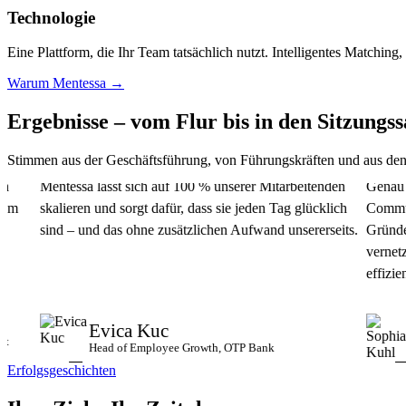
Technologie
Eine Plattform, die Ihr Team tatsächlich nutzt. Intelligentes Matching,
Warum Mentessa →
Ergebnisse – vom Flur bis in den
Sitzungss
Stimmen aus der Geschäftsführung, von Führungskräften und aus den
Mentessa lässt sich auf 100 % unserer Mitarbeitenden
Genau die ric
skalieren und sorgt dafür, dass sie jeden Tag glücklich
Community. Üb
sind – und das ohne zusätzlichen Aufwand unsererseits.
Gründer von 
vernetzen. Da
effizient.
Evica Kuc
Sop
Head of Employee Growth, OTP Bank
Gesch
Erfolgsgeschichten