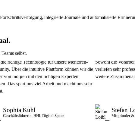
 Fortschrittsverfolgung, integrierte Journale und automatisierte Erinner
aal.
 Teams selbst.
htige Technologie für unsere Mentoren-
Sowohl die Vorarbeiten als
er die intuitive Plattform können wir die
verliefen sehr professionell
morgen mit den richtigen Experten
weitere Zusammenarbeit.
s spart uns viel Arbeit und macht uns sehr
hia Kuhl
Stefan Loibl
äftsführerin, HHL Digital Space
Mitgründer & CEO, In