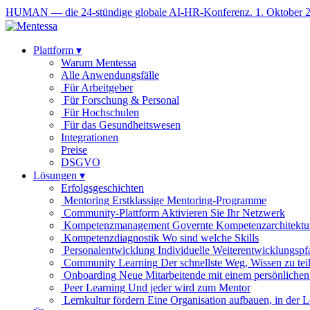
HUMAN — die 24-stündige globale AI-HR-Konferenz. 1. Oktober 
Plattform
▾
Warum Mentessa
Alle Anwendungsfälle
Für Arbeitgeber
Für Forschung & Personal
Für Hochschulen
Für das Gesundheitswesen
Integrationen
Preise
DSGVO
Lösungen
▾
Erfolgsgeschichten
Mentoring
Erstklassige Mentoring-Programme
Community-Plattform
Aktivieren Sie Ihr Netzwerk
Kompetenzmanagement
Governte Kompetenzarchitektu
Kompetenzdiagnostik
Wo sind welche Skills
Personalentwicklung
Individuelle Weiterentwicklungspf
Community Learning
Der schnellste Weg, Wissen zu tei
Onboarding
Neue Mitarbeitende mit einem persönlichen
Peer Learning
Und jeder wird zum Mentor
Lernkultur fördern
Eine Organisation aufbauen, in der 