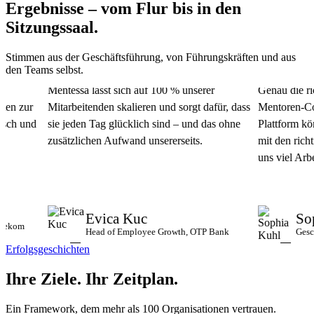
Ergebnisse – vom Flur bis in den
Sitzungssaal.
Stimmen aus der Geschäftsführung, von Führungskräften und aus
den Teams selbst.
Mentessa lässt sich auf 100 % unserer
Genau die richt
n zur
Mitarbeitenden skalieren und sorgt dafür, dass
Mentoren-Commu
h und
sie jeden Tag glücklich sind – und das ohne
Plattform könn
zusätzlichen Aufwand unsererseits.
mit den richtig
uns viel Arbeit 
Evica Kuc
Soph
kom
Head of Employee Growth, OTP Bank
Geschäft
Erfolgsgeschichten
Ihre Ziele.
Ihr Zeitplan.
Ein Framework, dem mehr als 100 Organisationen vertrauen.