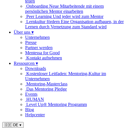
teilen
Onboarding
Neue Mitarbeitende mit einem
persönlichen Mentor einarbeiten
Peer Learning
Und jeder wird zum Mentor
Lernkultur fördern
Eine Organisation aufbauen, in der
Lernen durch Vernetzung zum Standard wird
Über uns
▾
Unternehmen
Presse
Partner werden
Mentessa for Good
Kontakt aufnehmen
Ressourcen
▾
Downloads
Kostenloser Leitfaden: Mentoring-Kultur im
Unternehmen
Mentoring-Masterclass
Das Mentoring Pledge
Events
HUMAN
Level Up® Mentoring Programm
Blog
Helpcenter
🇩🇪 DE
▾