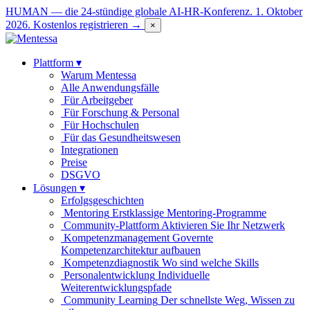
HUMAN — die 24-stündige globale AI-HR-Konferenz. 1. Oktober
2026.
Kostenlos registrieren →
×
Plattform
▾
Warum Mentessa
Alle Anwendungsfälle
Für Arbeitgeber
Für Forschung & Personal
Für Hochschulen
Für das Gesundheitswesen
Integrationen
Preise
DSGVO
Lösungen
▾
Erfolgsgeschichten
Mentoring
Erstklassige Mentoring-Programme
Community-Plattform
Aktivieren Sie Ihr Netzwerk
Kompetenzmanagement
Governte
Kompetenzarchitektur aufbauen
Kompetenzdiagnostik
Wo sind welche Skills
Personalentwicklung
Individuelle
Weiterentwicklungspfade
Community Learning
Der schnellste Weg, Wissen zu