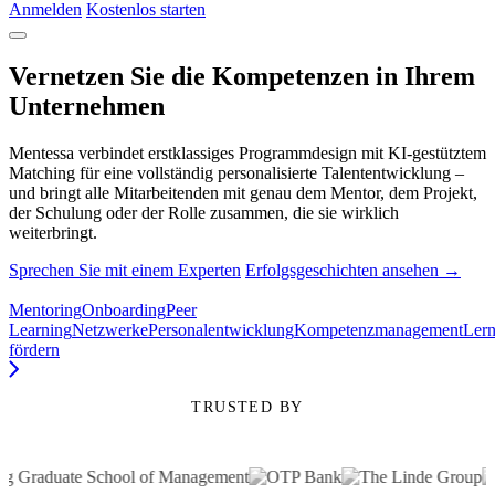
Anmelden
Kostenlos starten
Vernetzen Sie die Kompetenzen in Ihrem
Unternehmen
Mentessa verbindet erstklassiges Programmdesign mit KI-gestütztem
Matching für eine vollständig personalisierte Talententwicklung –
und bringt alle Mitarbeitenden mit genau dem Mentor, dem Projekt,
der Schulung oder der Rolle zusammen, die sie wirklich
weiterbringt.
Sprechen Sie mit einem Experten
Erfolgsgeschichten ansehen →
Mentoring
Onboarding
Peer
Learning
Netzwerke
Personalentwicklung
Kompetenzmanagement
Lern
fördern
TRUSTED BY