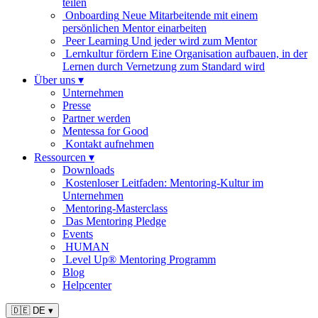
teilen
Onboarding
Neue Mitarbeitende mit einem
persönlichen Mentor einarbeiten
Peer Learning
Und jeder wird zum Mentor
Lernkultur fördern
Eine Organisation aufbauen, in der
Lernen durch Vernetzung zum Standard wird
Über uns
▾
Unternehmen
Presse
Partner werden
Mentessa for Good
Kontakt aufnehmen
Ressourcen
▾
Downloads
Kostenloser Leitfaden: Mentoring-Kultur im
Unternehmen
Mentoring-Masterclass
Das Mentoring Pledge
Events
HUMAN
Level Up® Mentoring Programm
Blog
Helpcenter
🇩🇪 DE
▾