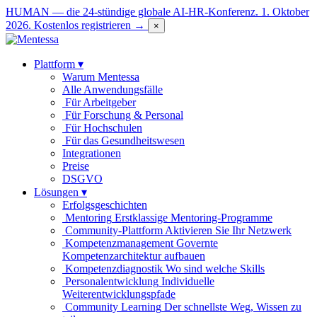
HUMAN — die 24-stündige globale AI-HR-Konferenz. 1. Oktober
2026.
Kostenlos registrieren →
×
Plattform
▾
Warum Mentessa
Alle Anwendungsfälle
Für Arbeitgeber
Für Forschung & Personal
Für Hochschulen
Für das Gesundheitswesen
Integrationen
Preise
DSGVO
Lösungen
▾
Erfolgsgeschichten
Mentoring
Erstklassige Mentoring-Programme
Community-Plattform
Aktivieren Sie Ihr Netzwerk
Kompetenzmanagement
Governte
Kompetenzarchitektur aufbauen
Kompetenzdiagnostik
Wo sind welche Skills
Personalentwicklung
Individuelle
Weiterentwicklungspfade
Community Learning
Der schnellste Weg, Wissen zu