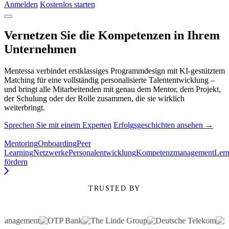
Anmelden
Kostenlos starten
Vernetzen Sie die Kompetenzen in Ihrem
Unternehmen
Mentessa verbindet erstklassiges Programmdesign mit KI-gestütztem
Matching für eine vollständig personalisierte Talententwicklung –
und bringt alle Mitarbeitenden mit genau dem Mentor, dem Projekt,
der Schulung oder der Rolle zusammen, die sie wirklich
weiterbringt.
Sprechen Sie mit einem Experten
Erfolgsgeschichten ansehen →
Mentoring
Onboarding
Peer
Learning
Netzwerke
Personalentwicklung
Kompetenzmanagement
Lern
fördern
TRUSTED BY