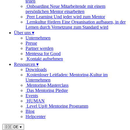
teilen
Onboarding
Neue Mitarbeitende mit einem
persönlichen Mentor einarbeiten
Peer Learning
Und jeder wird zum Mentor
Lernkultur fördern
Eine Organisation aufbauen, in der
Lernen durch Vernetzung zum Standard wird
Über uns
▾
Unternehmen
Presse
Partner werden
Mentessa for Good
Kontakt aufnehmen
Ressourcen
▾
Downloads
Kostenloser Leitfaden: Mentoring-Kultur im
Unternehmen
Mentoring-Masterclass
Das Mentoring Pledge
Events
HUMAN
Level Up® Mentoring Programm
Blog
Helpcenter
🇩🇪 DE
▾