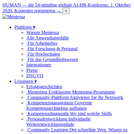
HUMAN — die 24-stündige globale AI-HR-Konferenz. 1. Oktober
2026.
Kostenlos registrieren →
×
Plattform
▾
Warum Mentessa
Alle Anwendungsfälle
Für Arbeitgeber
Für Forschung & Personal
Für Hochschulen
Für das Gesundheitswesen
Integrationen
Preise
DSGVO
Lösungen
▾
Erfolgsgeschichten
Mentoring
Erstklassige Mentoring-Programme
Community-Plattform
Aktivieren Sie Ihr Netzwerk
Kompetenzmanagement
Governte
Kompetenzarchitektur aufbauen
Kompetenzdiagnostik
Wo sind welche Skills
Personalentwicklung
Individuelle
Weiterentwicklungspfade
Community Learning
Der schnellste Weg, Wissen zu