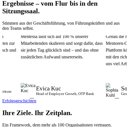
Ergebnisse – vom Flur bis in den
Sitzungssaal.
Stimmen aus der Geschäftsführung, von Führungskräften und aus
den Teams selbst.
Mentessa lässt sich auf 100 % unserer
Genau die rich
en zur
Mitarbeitenden skalieren und sorgt dafür, dass
Mentoren-Comm
ch und
sie jeden Tag glücklich sind – und das ohne
Plattform kön
zusätzlichen Aufwand unsererseits.
mit den richti
uns viel Arbei
Evica Kuc
Sop
ekom
Head of Employee Growth, OTP Bank
Geschä
Erfolgsgeschichten
Ihre Ziele.
Ihr Zeitplan.
Ein Framework, dem mehr als 100 Organisationen vertrauen.