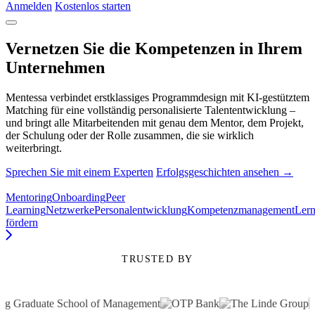
Anmelden
Kostenlos starten
Vernetzen Sie die Kompetenzen in Ihrem
Unternehmen
Mentessa verbindet erstklassiges Programmdesign mit KI-gestütztem
Matching für eine vollständig personalisierte Talententwicklung –
und bringt alle Mitarbeitenden mit genau dem Mentor, dem Projekt,
der Schulung oder der Rolle zusammen, die sie wirklich
weiterbringt.
Sprechen Sie mit einem Experten
Erfolgsgeschichten ansehen →
Mentoring
Onboarding
Peer
Learning
Netzwerke
Personalentwicklung
Kompetenzmanagement
Lern
fördern
TRUSTED BY