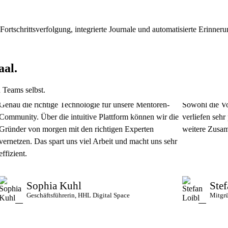
 Fortschrittsverfolgung, integrierte Journale und automatisierte Erinner
aal.
 Teams selbst.
die richtige Technologie für unsere Mentoren-
Sowohl die Vorarbei
ity. Über die intuitive Plattform können wir die
verliefen sehr profes
r von morgen mit den richtigen Experten
weitere Zusammenarb
en. Das spart uns viel Arbeit und macht uns sehr
t.
Sophia Kuhl
Stefan Lo
Geschäftsführerin, HHL Digital Space
Mitgründer & 