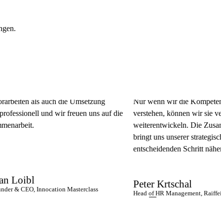
ungen.
ten als auch die Umsetzung
Nur wenn wir die Kompetenzen uns
sionell und wir freuen uns auf die
verstehen, können wir sie vernetze
eit.
weiterentwickeln. Die Zusammenar
bringt uns unserer strategischen 
entscheidenden Schritt näher.
ibl
Peter Krtschal
CEO, Innocation Masterclass
Head of HR Management, Raiffeisen-Lan