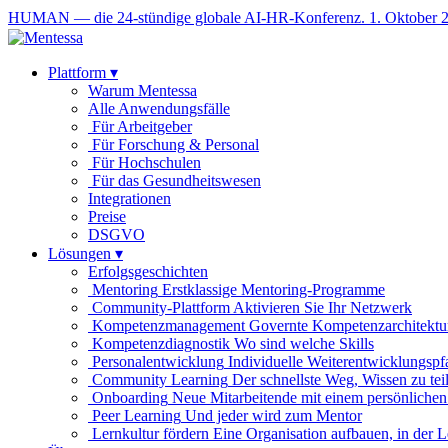
HUMAN — die 24-stündige globale AI-HR-Konferenz. 1. Oktober 
Plattform
▾
Warum Mentessa
Alle Anwendungsfälle
Für Arbeitgeber
Für Forschung & Personal
Für Hochschulen
Für das Gesundheitswesen
Integrationen
Preise
DSGVO
Lösungen
▾
Erfolgsgeschichten
Mentoring
Erstklassige Mentoring-Programme
Community-Plattform
Aktivieren Sie Ihr Netzwerk
Kompetenzmanagement
Governte Kompetenzarchitektu
Kompetenzdiagnostik
Wo sind welche Skills
Personalentwicklung
Individuelle Weiterentwicklungspf
Community Learning
Der schnellste Weg, Wissen zu tei
Onboarding
Neue Mitarbeitende mit einem persönlichen
Peer Learning
Und jeder wird zum Mentor
Lernkultur fördern
Eine Organisation aufbauen, in der 