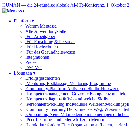
HUMAN — die 24-stündige globale AI-HR-Konferenz. 1. Oktober 
Plattform
▾
Warum Mentessa
Alle Anwendungsfälle
Für Arbeitgeber
Für Forschung & Personal
Für Hochschulen
Für das Gesundheitswesen
Integrationen
Preise
DSGVO
Lösungen
▾
Erfolgsgeschichten
Mentoring
Erstklassige Mentoring-Programme
Community-Plattform
Aktivieren Sie Ihr Netzwerk
Kompetenzmanagement
Governte Kompetenzarchitektu
Kompetenzdiagnostik
Wo sind welche Skills
Personalentwicklung
Individuelle Weiterentwicklungspf
Community Learning
Der schnellste Weg, Wissen zu tei
Onboarding
Neue Mitarbeitende mit einem persönlichen
Peer Learning
Und jeder wird zum Mentor
Lernkultur fördern
Eine Organisation aufbauen, in der 