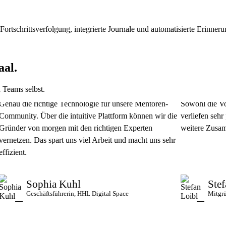
 Fortschrittsverfolgung, integrierte Journale und automatisierte Erinner
aal.
 Teams selbst.
die richtige Technologie für unsere Mentoren-
Sowohl die Vorarbei
ity. Über die intuitive Plattform können wir die
verliefen sehr profe
r von morgen mit den richtigen Experten
weitere Zusammenar
zen. Das spart uns viel Arbeit und macht uns sehr
nt.
Sophia Kuhl
Stefan L
Geschäftsführerin, HHL Digital Space
Mitgründer &