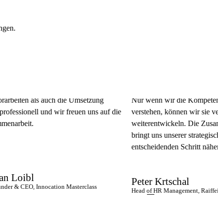
ungen.
ten als auch die Umsetzung
Nur wenn wir die Kompetenzen un
ssionell und wir freuen uns auf die
verstehen, können wir sie vernetz
beit.
weiterentwickeln. Die Zusammena
bringt uns unserer strategischen
entscheidenden Schritt näher.
oibl
Peter Krtschal
 CEO, Innocation Masterclass
Head of HR Management, Raiffeisen-La