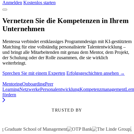
Anmelden
Kostenlos starten
Vernetzen Sie die Kompetenzen in Ihrem
Unternehmen
Mentessa verbindet erstklassiges Programmdesign mit KI-gestütztem
Matching für eine vollständig personalisierte Talententwicklung –
und bringt alle Mitarbeitenden mit genau dem Mentor, dem Projekt,
der Schulung oder der Rolle zusammen, die sie wirklich
weiterbringt.
Sprechen Sie mit einem Experten
Erfolgsgeschichten ansehen →
Mentoring
Onboarding
Peer
Learning
Netzwerke
Personalentwicklung
Kompetenzmanagement
Lern
fördern
TRUSTED BY