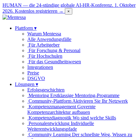
HUMAN — die 24-stündige globale AI-HR-Konferenz. 1. Oktober
2026.
Kostenlos registrieren →
×
Plattform
▾
Warum Mentessa
Alle Anwendungsfälle
Für Arbeitgeber
Für Forschung & Personal
Für Hochschulen
Für das Gesundheitswesen
Integrationen
Preise
DSGVO
Lösungen
▾
Erfolgsgeschichten
Mentoring
Erstklassige Mentoring-Programme
Community-Plattform
Aktivieren Sie Ihr Netzwerk
Kompetenzmanagement
Governte
Kompetenzarchitektur aufbauen
Kompetenzdiagnostik
Wo sind welche Skills
Personalentwicklung
Individuelle
Weiterentwicklungspfade
Community Learning
Der schnellste Weg, Wissen zu