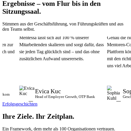
Ergebnisse – vom Flur bis in den
Sitzungssaal.
Stimmen aus der Geschäftsführung, von Führungskräften und aus
den Teams selbst.
Mentessa lässt sich auf 100 % unserer
Genau die richt
 zur
Mitarbeitenden skalieren und sorgt dafür, dass
Mentoren-Commu
h und
sie jeden Tag glücklich sind – und das ohne
Plattform könn
zusätzlichen Aufwand unsererseits.
mit den richtig
uns viel Arbeit 
Evica Kuc
Soph
kom
Head of Employee Growth, OTP Bank
Geschäft
Erfolgsgeschichten
Ihre Ziele.
Ihr Zeitplan.
Ein Framework, dem mehr als 100 Organisationen vertrauen.