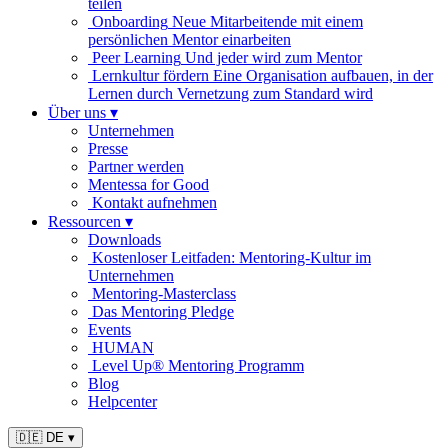
teilen
Onboarding
Neue Mitarbeitende mit einem
persönlichen Mentor einarbeiten
Peer Learning
Und jeder wird zum Mentor
Lernkultur fördern
Eine Organisation aufbauen, in der
Lernen durch Vernetzung zum Standard wird
Über uns
▾
Unternehmen
Presse
Partner werden
Mentessa for Good
Kontakt aufnehmen
Ressourcen
▾
Downloads
Kostenloser Leitfaden: Mentoring-Kultur im
Unternehmen
Mentoring-Masterclass
Das Mentoring Pledge
Events
HUMAN
Level Up® Mentoring Programm
Blog
Helpcenter
🇩🇪 DE
▾