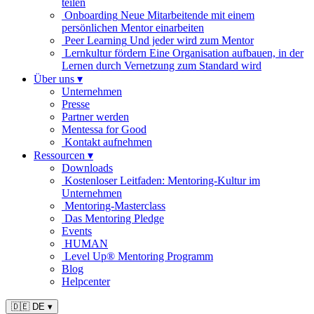
teilen
Onboarding
Neue Mitarbeitende mit einem
persönlichen Mentor einarbeiten
Peer Learning
Und jeder wird zum Mentor
Lernkultur fördern
Eine Organisation aufbauen, in der
Lernen durch Vernetzung zum Standard wird
Über uns
▾
Unternehmen
Presse
Partner werden
Mentessa for Good
Kontakt aufnehmen
Ressourcen
▾
Downloads
Kostenloser Leitfaden: Mentoring-Kultur im
Unternehmen
Mentoring-Masterclass
Das Mentoring Pledge
Events
HUMAN
Level Up® Mentoring Programm
Blog
Helpcenter
🇩🇪 DE
▾