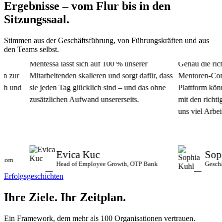
Ergebnisse – vom Flur bis in den
Sitzungssaal.
Stimmen aus der Geschäftsführung, von Führungskräften und aus
den Teams selbst.
Mentessa lässt sich auf 100 % unserer
Genau die richti
zur
Mitarbeitenden skalieren und sorgt dafür, dass
Mentoren-Commun
 und
sie jeden Tag glücklich sind – und das ohne
Plattform könne
zusätzlichen Aufwand unsererseits.
mit den richtige
uns viel Arbeit u
Evica Kuc
Sophi
om
Head of Employee Growth, OTP Bank
Geschäfts
Erfolgsgeschichten
Ihre Ziele.
Ihr Zeitplan.
Ein Framework, dem mehr als 100 Organisationen vertrauen.