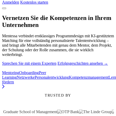
Anmelden
Kostenlos starten
Vernetzen Sie die Kompetenzen in Ihrem
Unternehmen
Mentessa verbindet erstklassiges Programmdesign mit KI-gestütztem
Matching für eine vollständig personalisierte Talententwicklung –
und bringt alle Mitarbeitenden mit genau dem Mentor, dem Projekt,
der Schulung oder der Rolle zusammen, die sie wirklich
weiterbringt.
Sprechen Sie mit einem Experten
Erfolgsgeschichten ansehen →
Mentoring
Onboarding
Peer
Learning
Netzwerke
Personalentwicklung
Kompetenzmanagement
Lern
fördern
TRUSTED BY