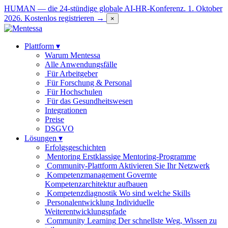
HUMAN — die 24-stündige globale AI-HR-Konferenz. 1. Oktober
2026.
Kostenlos registrieren →
×
Plattform
▾
Warum Mentessa
Alle Anwendungsfälle
Für Arbeitgeber
Für Forschung & Personal
Für Hochschulen
Für das Gesundheitswesen
Integrationen
Preise
DSGVO
Lösungen
▾
Erfolgsgeschichten
Mentoring
Erstklassige Mentoring-Programme
Community-Plattform
Aktivieren Sie Ihr Netzwerk
Kompetenzmanagement
Governte
Kompetenzarchitektur aufbauen
Kompetenzdiagnostik
Wo sind welche Skills
Personalentwicklung
Individuelle
Weiterentwicklungspfade
Community Learning
Der schnellste Weg, Wissen zu