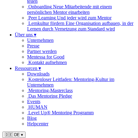
teilen
Onboarding
Neue Mitarbeitende mit einem
persönlichen Mentor einarbeiten
Peer Learning
Und jeder wird zum Mentor
Lernkultur fördern
Eine Organisation aufbauen, in der
Lernen durch Vernetzung zum Standard wird
Über uns
▾
Unternehmen
Presse
Partner werden
Mentessa for Good
Kontakt aufnehmen
Ressourcen
▾
Downloads
Kostenloser Leitfaden: Mentoring-Kultur im
Unternehmen
Mentoring-Masterclass
Das Mentoring Pledge
Events
HUMAN
Level Up® Mentoring Programm
Blog
Helpcenter
🇩🇪 DE
▾