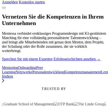
Anmelden
Kostenlos starten
Vernetzen Sie die Kompetenzen in Ihrem
Unternehmen
Mentessa verbindet erstklassiges Programmdesign mit KI-gestütztem
Matching für eine vollständig personalisierte Talententwicklung –
und bringt alle Mitarbeitenden mit genau dem Mentor, dem Projekt,
der Schulung oder der Rolle zusammen, die sie wirklich
weiterbringt.
Sprechen Sie mit einem Experten
Erfolgsgeschichten ansehen →
Mentoring
Onboarding
Peer
Learning
Netzwerke
Personalentwicklung
Kompetenzmanagement
Lern
fördern
TRUSTED BY