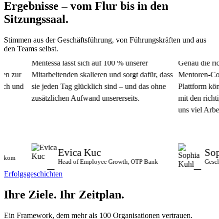
Ergebnisse – vom Flur bis in den
Sitzungssaal.
Stimmen aus der Geschäftsführung, von Führungskräften und aus
den Teams selbst.
Mentessa lässt sich auf 100 % unserer
Genau die richt
 zur
Mitarbeitenden skalieren und sorgt dafür, dass
Mentoren-Commun
h und
sie jeden Tag glücklich sind – und das ohne
Plattform könn
zusätzlichen Aufwand unsererseits.
mit den richtige
uns viel Arbeit 
Evica Kuc
Soph
kom
Head of Employee Growth, OTP Bank
Geschäft
Erfolgsgeschichten
Ihre Ziele.
Ihr Zeitplan.
Ein Framework, dem mehr als 100 Organisationen vertrauen.