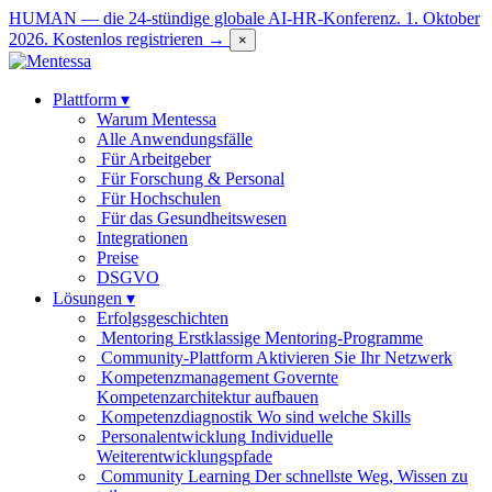
HUMAN — die 24-stündige globale AI-HR-Konferenz. 1. Oktober
2026.
Kostenlos registrieren →
×
Plattform
▾
Warum Mentessa
Alle Anwendungsfälle
Für Arbeitgeber
Für Forschung & Personal
Für Hochschulen
Für das Gesundheitswesen
Integrationen
Preise
DSGVO
Lösungen
▾
Erfolgsgeschichten
Mentoring
Erstklassige Mentoring-Programme
Community-Plattform
Aktivieren Sie Ihr Netzwerk
Kompetenzmanagement
Governte
Kompetenzarchitektur aufbauen
Kompetenzdiagnostik
Wo sind welche Skills
Personalentwicklung
Individuelle
Weiterentwicklungspfade
Community Learning
Der schnellste Weg, Wissen zu